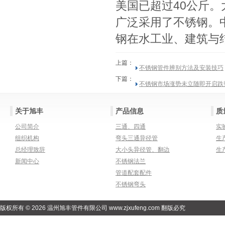
美国已超过40公斤
广泛采用了不锈钢。
钢在水工业、建筑与
上篇：
不锈钢管件辨别方法及安装技巧
下篇：
不锈钢市场涨势未立随即开启跌
关于旭丰
产品信息
质
公司简介
三通、四通
实
组织机构
弯头三通异径管
生
总经理致辞
大小头异径管、翻边
生
新闻中心
不锈钢法兰
管道配套配件
不锈钢弯头
版权所有 © 2026 温州旭丰管件有限公司 www.zjxufeng.com 翻版必究