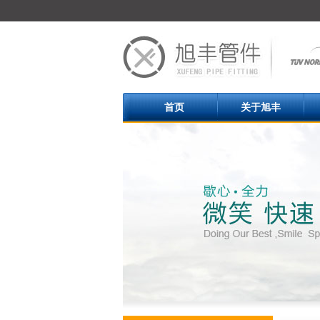
首页
关于旭丰