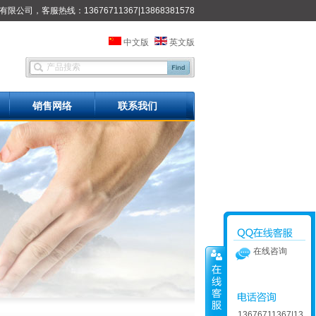
，客服热线：13676711367|13868381578
中文版
英文版
销售网络
联系我们
在线咨询
13676711367|13